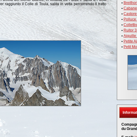
•
Breithor
raggiunto il Colle di Toula, salita in vetta percorrendo il tratto
•
Cabane 
•
Castore
•
Polluce
•
Colletti
•
Ruitor 3
•
Aiguille
•
Petite A
•
Petit Mo
Informat
Compagn
du Grand