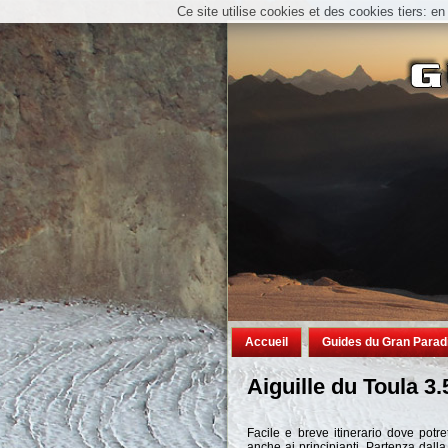
Ce site utilise cookies et des cookies tiers: e
Accueil
Guides du Gran Parad
Aiguille du Toula 3.
Facile e breve itinerario dove potre
anche ai principianti. Partenza dall