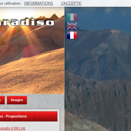
 utilisation.
INFORMATIONS
J'ACCEPTE
s
Images
o - Propositions
aradis 4.061 mt.