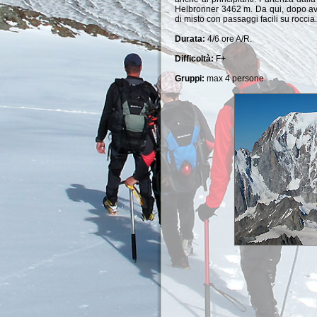
Helbronner 3462 m. Da qui, dopo aver 
di misto con passaggi facili su roccia.
Durata:
4/6 ore A/R.
Difficoltà:
F+
Gruppi:
max 4 persone.