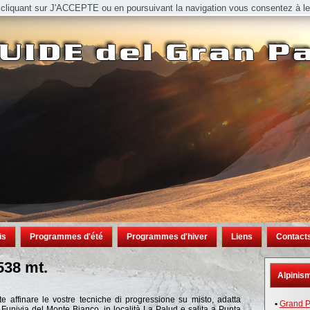
n cliquant sur J'ACCEPTE ou en poursuivant la navigation vous consentez à leur
is
Programmes d'été
Programmes d'hiver
Liens
Contact
538 mt.
Alpinism
te affinare le vostre tecniche di progressione su misto, adatta
•
Grand P
a Funivia del Monte Bianco, in località La Palud e salita a Punta