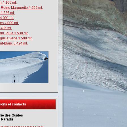
n 4.165 mt.
Reine Marguerite 4.559 mt.
 4.226 mt.
 4.091 mt.
ves 4.000 mt.
.486 mt.
 du Toula 3.538 mt.
iguille Verte 3.508 mt.
nt-Blanc 3.424 mt.
ions et contacts
ie des Guides
 Paradis